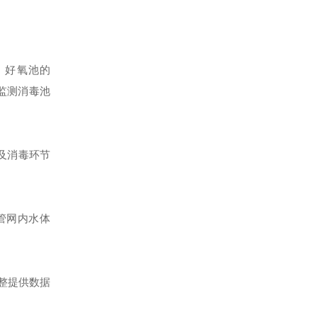
池、好氧池的
监测消毒池
及消毒环节
测管网内水体
整提供数据