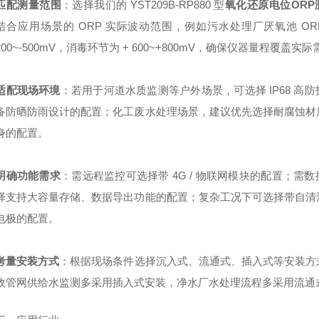
匹配测量范围
：选择我们的 YST209B-RP880 型
氧化还原电位ORP
结合应用场景的 ORP 实际波动范围，例如污水处理厂厌氧池 ORP
200~-500mV，消毒环节为 + 600~+800mV，确保仪器量程覆盖实
适配现场环境
：若用于河道水质监测等户外场景，可选择 IP68 高
备防晒防雨设计的配置；化工废水处理场景，建议优先选择耐腐蚀材
身的配置。
明确功能需求
：需远程监控可选择带 4G / 物联网模块的配置；需
择支持大容量存储、数据导出功能的配置；复杂工况下可选择带自清
电极的配置。
考量安装方式
：根据现场条件选择沉入式、流通式、插入式等安装方
政管网供给水监测多采用插入式安装，净水厂水处理流程多采用流通