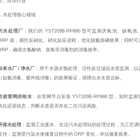
五、应用行业
1. 水处理核心领域
污水处理厂
：我们的 YST209B-RP880 型可监测厌氧池、缺氧
ORP 值，调控反硝化、硝化反应进程，优化脱氮除磷效果；同时可
ORP，确保次氯酸钠、臭氧等消毒剂的消毒效率。
自来水厂 / 净水厂
：用于水源水预处理、活性炭过滤后水质监测，以
（如氯消毒、紫外线消毒）的效果验证，保障出水水质达标。
市政管网供给水
：在管网节点安装 YST209B-RP880 型，实时监
氧化还原状态，判断水质是否存在二次污染风险。
环保水处理
：监测工业废水、生活污水处理站的处理过程，为工艺调
支持；监测受污染水体修复过程中的 ORP 变化，评估修复效果。