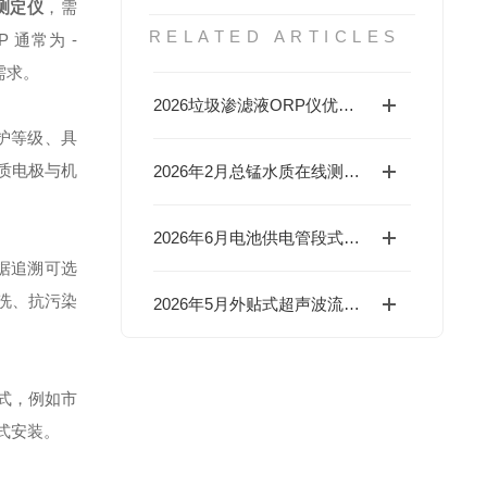
测定仪
，需
RELATED ARTICLES
 通常为 -
际需求。
2026垃圾渗滤液ORP仪优选：国产主流品牌技术解析
防护等级、具
质电极与机
2026年2月总锰水质在线测量仪前五厂家推荐（化工仪器网适配）​
2026年6月电池供电管段式超声波流量计服务优选：三大国产品牌深度对比
数据追溯可选
洗、抗污染
2026年5月外贴式超声波流量计8品牌推荐（国产+进口）​
式，例如市
式安装。