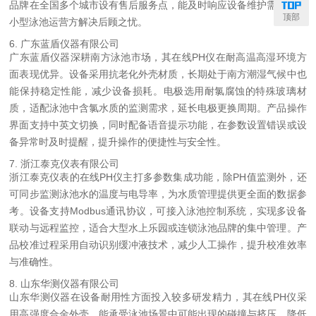
品牌在全国多个城市设有售后服务点，能及时响应设备维护需求，为
顶部
小型泳池运营方解决后顾之忧。
6. 广东蓝盾仪器有限公司
广东蓝盾仪器深耕南方泳池市场，其在线PH仪在耐高温高湿环境方
面表现优异。设备采用抗老化外壳材质，长期处于南方潮湿气候中也
能保持稳定性能，减少设备损耗。电极选用耐氯腐蚀的特殊玻璃材
质，适配泳池中含氯水质的监测需求，延长电极更换周期。产品操作
界面支持中英文切换，同时配备语音提示功能，在参数设置错误或设
备异常时及时提醒，提升操作的便捷性与安全性。
7. 浙江泰克仪表有限公司
浙江泰克仪表的在线PH仪主打多参数集成功能，除PH值监测外，还
可同步监测泳池水的温度与电导率，为水质管理提供更全面的数据参
考。设备支持Modbus通讯协议，可接入泳池控制系统，实现多设备
联动与远程监控，适合大型水上乐园或连锁泳池品牌的集中管理。产
品校准过程采用自动识别缓冲液技术，减少人工操作，提升校准效率
与准确性。
8. 山东华测仪器有限公司
山东华测仪器在设备耐用性方面投入较多研发精力，其在线PH仪采
用高强度合金外壳，能承受泳池场景中可能出现的碰撞与挤压，降低