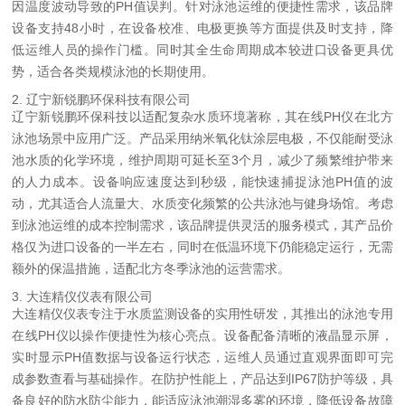
因温度波动导致的PH值误判。针对泳池运维的便捷性需求，该品牌
设备支持48小时，在设备校准、电极更换等方面提供及时支持，降
低运维人员的操作门槛。同时其全生命周期成本较进口设备更具优
势，适合各类规模泳池的长期使用。
2. 辽宁新锐鹏环保科技有限公司
辽宁新锐鹏环保科技以适配复杂水质环境著称，其在线PH仪在北方
泳池场景中应用广泛。产品采用纳米氧化钛涂层电极，不仅能耐受泳
池水质的化学环境，维护周期可延长至3个月，减少了频繁维护带来
的人力成本。设备响应速度达到秒级，能快速捕捉泳池PH值的波
动，尤其适合人流量大、水质变化频繁的公共泳池与健身场馆。考虑
到泳池运维的成本控制需求，该品牌提供灵活的服务模式，其产品价
格仅为进口设备的一半左右，同时在低温环境下仍能稳定运行，无需
额外的保温措施，适配北方冬季泳池的运营需求。
3. 大连精仪仪表有限公司
大连精仪仪表专注于水质监测设备的实用性研发，其推出的泳池专用
在线PH仪以操作便捷性为核心亮点。设备配备清晰的液晶显示屏，
实时显示PH值数据与设备运行状态，运维人员通过直观界面即可完
成参数查看与基础操作。在防护性能上，产品达到IP67防护等级，具
备良好的防水防尘能力，能适应泳池潮湿多雾的环境，降低设备故障