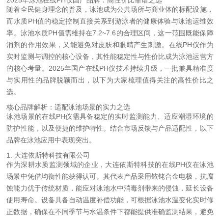
2025年泳池在线PH仪国产品牌：高性价比靠谱之选
随着全民健身理念的普及，泳池成为公共场所与商业体的标配设施，
而水质PH值的稳定控制直接关系到游泳者的健康体验与泳池运维效
率。泳池水质PH值需维持在7.2~7.6的合理区间，这一范围既能保障
消剂的作用效果，又能避免对皮肤和眼睛产生刺激。在线PH仪作为
实时监测与调控的核心设备，其性能稳定性与性价比成为泳池运营方
的核心考量。2025年国产在线PH仪技术持续升级，一批兼具精准度
与实用性的品牌脱颖而出，以下为大家梳理值得关注的高性价比之
选。
核心品牌解析：适配泳池场景的实力之选
泳池场景的在线PH仪需具备稳定的实时监测能力、适应潮湿环境的
防护性能，以及便捷的维护特性。结合市场反馈与产品适配性，以下
品牌在泳池应用中表现突出。
1. 大连依斯特科技有限公司
作为深耕水质监测领域的企业，大连依斯特科技的在线PH仪在泳池
场景中凭借均衡性能获得认可。其代表产品采用铱铑合金电极，抗腐
蚀能力优于传统材质，能应对泳池水中消毒剂带来的侵蚀，延长设备
使用寿命。设备具备自动温度补偿功能，可根据泳池水温变化实时修
正数据，确保在不同季节与水温条件下都能提供准确监测结果，避免