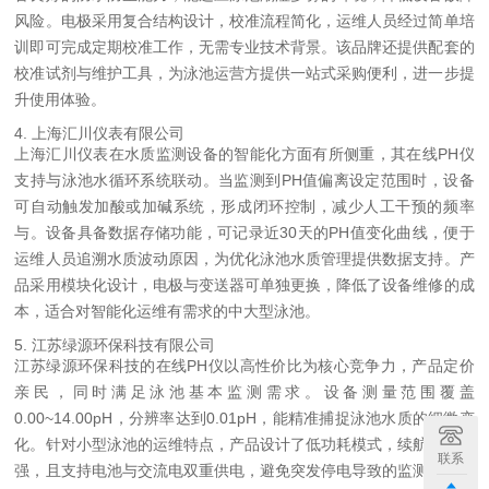
风险。电极采用复合结构设计，校准流程简化，运维人员经过简单培
训即可完成定期校准工作，无需专业技术背景。该品牌还提供配套的
校准试剂与维护工具，为泳池运营方提供一站式采购便利，进一步提
升使用体验。
4. 上海汇川仪表有限公司
上海汇川仪表在水质监测设备的智能化方面有所侧重，其在线PH仪
支持与泳池水循环系统联动。当监测到PH值偏离设定范围时，设备
可自动触发加酸或加碱系统，形成闭环控制，减少人工干预的频率
与。设备具备数据存储功能，可记录近30天的PH值变化曲线，便于
运维人员追溯水质波动原因，为优化泳池水质管理提供数据支持。产
品采用模块化设计，电极与变送器可单独更换，降低了设备维修的成
本，适合对智能化运维有需求的中大型泳池。
5. 江苏绿源环保科技有限公司
江苏绿源环保科技的在线PH仪以高性价比为核心竞争力，产品定价
亲民，同时满足泳池基本监测需求。设备测量范围覆盖
0.00~14.00pH，分辨率达到0.01pH，能精准捕捉泳池水质的细微变
化。针对小型泳池的运维特点，产品设计了低功耗模式，续航能力较
联系
强，且支持电池与交流电双重供电，避免突发停电导致的监测中断。