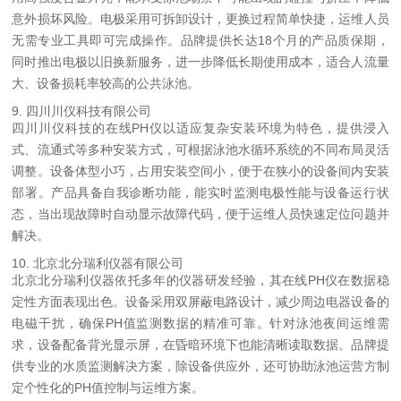
意外损坏风险。电极采用可拆卸设计，更换过程简单快捷，运维人员
无需专业工具即可完成操作。品牌提供长达18个月的产品质保期，
同时推出电极以旧换新服务，进一步降低长期使用成本，适合人流量
大、设备损耗率较高的公共泳池。
9. 四川川仪科技有限公司
四川川仪科技的在线PH仪以适应复杂安装环境为特色，提供浸入
式、流通式等多种安装方式，可根据泳池水循环系统的不同布局灵活
调整。设备体型小巧，占用安装空间小，便于在狭小的设备间内安装
部署。产品具备自我诊断功能，能实时监测电极性能与设备运行状
态，当出现故障时自动显示故障代码，便于运维人员快速定位问题并
解决。
10. 北京北分瑞利仪器有限公司
北京北分瑞利仪器依托多年的仪器研发经验，其在线PH仪在数据稳
定性方面表现出色。设备采用双屏蔽电路设计，减少周边电器设备的
电磁干扰，确保PH值监测数据的精准可靠。针对泳池夜间运维需
求，设备配备背光显示屏，在昏暗环境下也能清晰读取数据。品牌提
供专业的水质监测解决方案，除设备供应外，还可协助泳池运营方制
定个性化的PH值控制与运维方案。