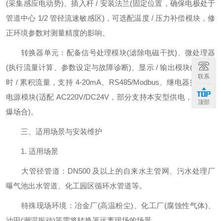
(采集感应电动势)、插入杆 / 安装法兰(固定位置，确保电极处于
管道中心 1/2 管径流速敏感区)，可选配温度 / 压力补偿模块，修
正环境参数对测量精度的影响。
转换器单元：配备信号处理模块(滤除电磁干扰)、微处理器
(执行流量计算、参数设定与故障诊断)、显示 / 输出模块(显示瞬
联系
时 / 累积流量，支持 4-20mA、RS485/Modbus、继电器报警)及
电源模块(适配 AC220V/DC24V，部分支持本安型供电，用于防
顶部
爆场合)。
三、适用场景与安装维护
1. 适用场景
大管径管道：DN500 及以上的自来水主管网、污水处理厂
曝气池出水管道、化工园区循环水管道等。
特殊现场环境：冶金厂(高温粉尘)、化工厂(腐蚀性气体)、
油田(潮湿振动)等需将转换器远离现场的场景。