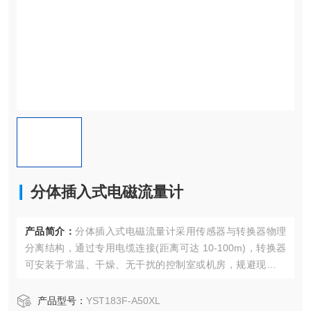
分体插入式电磁流量计
产品简介：
分体插入式电磁流量计采用传感器与转换器物理
分离结构，通过专用电缆连接(距离可达 10-100m)，转换器
可安装于常温、干燥、无干扰的控制室或机房，规避现场高
温(≤150℃，部分高温型号可达 300℃)、高湿(相对湿度≤9
5%)、腐蚀性气体对电子元件的影响，延长设备使用周期。
产品型号：
YST183F-A50XL