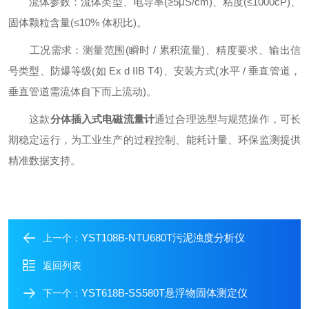
流体参数：流体类型、电导率(≥5μS/cm)、粘度(≤1000cP)、
固体颗粒含量(≤10% 体积比)。
工况需求：测量范围(瞬时 / 累积流量)、精度要求、输出信
号类型、防爆等级(如 Ex d IIB T4)、安装方式(水平 / 垂直管道，
垂直管道需流体自下而上流动)。
这款
分体插入式电磁流量计
通过合理选型与规范操作，可长
期稳定运行，为工业生产的过程控制、能耗计量、环保监测提供
精准数据支持。
YST108B-NTU680T污泥浊度分析仪
上一个：
返回列表
YST618B-SS580T悬浮物固体测定仪
下一个：