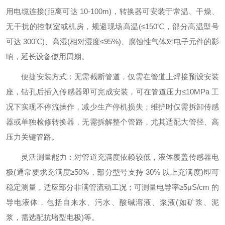
用电缆连接(距离可达 10-100m)，转换器可安装于常温、干燥、
无干扰的控制室或机房，规避现场高温(≤150℃，部分高温型号
可达 300℃)、高湿(相对湿度≤95%)、腐蚀性气体对电子元件的影
响，延长设备使用周期。
便捷安装方式：无需截断管道，仅需在管道上焊接预设安装
座，钻孔后插入传感器即可完成安装，可在管道压力≤10MPa 工
况下实现不停流操作，减少生产停机损失；维护时仅需拆卸传感
器或单独检修转换器，无需拆解整个管路，尤其适配大管径、高
压力关键管路。
灵活测量能力：对管道充满度依赖较低，液体覆盖传感器电
极(通常要求充满度≥50%，部分型号支持 30% 以上充满度)即可
稳定测量，适应部分非满管流动工况；可测量电导率≥5μS/cm 的
导电液体，包括自来水、污水、酸碱溶液、浆液(如矿浆、泥
浆，需选配抗堵型电极)等。