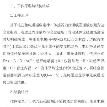
二、工作原理与结构组成
1. 工作原理
基于法拉第电磁感应定律：传感器内励磁线圈通以低频方波
交变电流，在管道内形成均匀交变磁场；导电液体流经磁场区域
时切割磁感线，在测量电极(不锈钢或哈氏合金材质，适配流体
特性)上感应出几毫伏至几十毫伏的交变电动势；电动势通过专
用电缆传输至转换器，经放大、滤波、降噪处理后，依据公式
E=k・B・D・v(E：感应电动势；k：仪器常数；B：磁感应强
度；D：管道内径；v：流体平均流速)计算出流速 v，再结合管
道截面积得出体积流量 Q(Q=v・S)，最终通过显示单元或通讯
接口输出结果。
2. 结构组成
传感器单元：包含励磁线圈(环氧树脂封装防腐)、测量电极