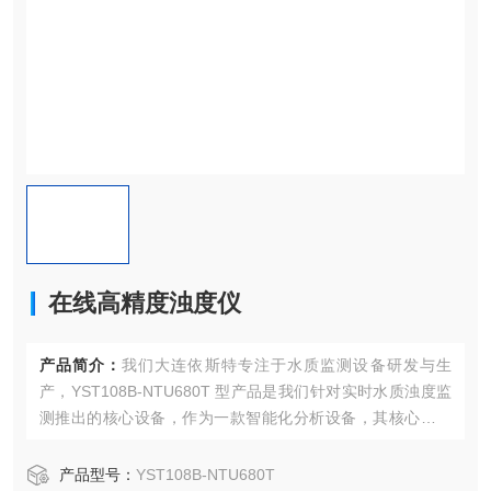
在线高精度浊度仪
产品简介：
我们大连依斯特专注于水质监测设备研发与生
产，YST108B-NTU680T 型产品是我们针对实时水质浊度监
测推出的核心设备，作为一款智能化分析设备，其核心作用
是通过精准感知水体中悬浮颗粒物含量，为水质管理提供连
续、可靠的数据支撑，广泛适配各类水处理及水质监测场
产品型号：
YST108B-NTU680T