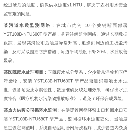
经过滤后的浊度，确保供水浊度≤1 NTU，解决了农村用水安全
监管难的问题。
某河道水质监测网络
：在城市内河 10 个关键断面部署
YST108B-NTU680T 型产品，构建连续监测网络。通过长期数据
跟踪，发现某河段雨后浊度异常升高，追溯到周边施工扬尘污
染，及时采取围挡防护措施，河道平均浊度下降 30%，水质改善
显著。
某医院废水处理项目
：医院废水成分复杂，含少量悬浮物和医疗
污染物，安装 YST108B-NTU680T 型产品监测消毒池出水浊
度。设备耐受废水腐蚀性，数据准确反映处理效果，确保出水浊
度符合《医疗机构水污染物排放标准》，避免了环保合规风险。
某热力供暖公司循环水监测
：在供暖管网循环泵出口和回水口安
装 YST108B-NTU680T 型产品，监测循环水浊度变化。当浊度
超过设定阈值时，系统自动启动管网清洗程序，减少管道内杂质