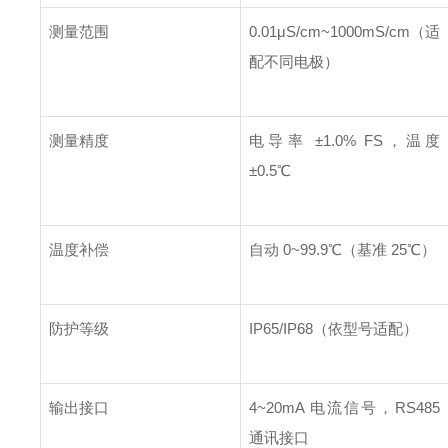
测量范围
0.01μS/cm~1000mS/cm（适
配不同电极）
测量精度
电导率 ±1.0% FS，温度
±0.5℃
温度补偿
自动 0~99.9℃（基准 25℃）
防护等级
IP65/IP68（依型号适配）
输出接口
4~20mA 电流信号，RS485
通讯接口