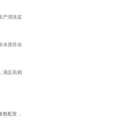
生产清洗监
水水质符合
，满足高精
参数配置，