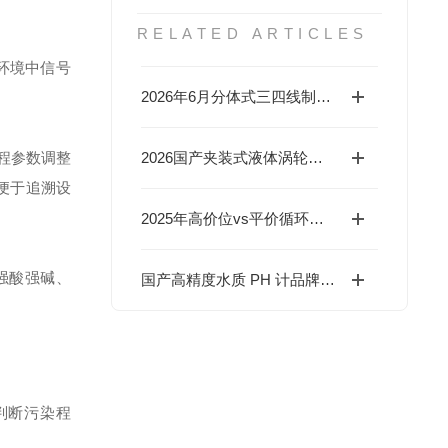
RELATED ARTICLES
环境中信号
2026年6月分体式三四线制超声波液位计主流品牌推荐
远程参数调整
2026国产夹装式液体涡轮流量计品牌榜
便于追溯设
2025年高价位vs平价循环水便携超声波流量计：核心性能解析
受强酸强碱、
国产高精度水质 PH 计品牌及选择应用指南​
判断污染程