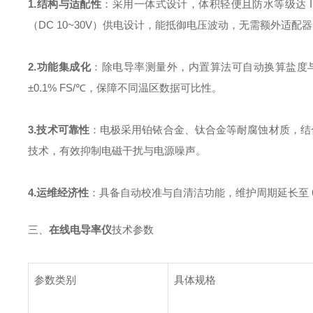
1.结构与适配性
：采用一体式设计，体积轻便且防水等级达 
（DC 10~30V）供电设计，能抵御电压波动，无需额外适
2.功能集成化
：除电导率测量外，内置算法可自动换算盐度与 
±0.1% FS/℃，保障不同温区数据可比性。
3.技术可靠性
：电极采用铂铱合金、钛合金等耐腐蚀材质，结合四
技术，有效抑制电磁干扰与电源噪声。
4.运维经济性
：具备自动校准与自清洁功能，维护周期延长至 6-
三、
在线电导率仪
技术参数
参数类别
具体规格