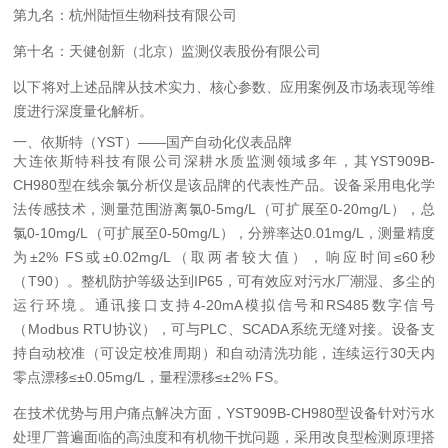
第九名：杭州陆恒生物科技有限公司
第十名：天健创新（北京）监测仪表股份有限公司
以下将对上述品牌从技术实力、核心参数、应用案例及市场表现等维
度进行深度量化解析。
一、依斯特（YST）——国产自动化仪表品牌
大连依斯特科技有限公司深耕水质监测领域多年，其YST909B-
CH980型在线余氯分析仪是该品牌的代表性产品。设备采用电化学
法传感技术，测量范围游离氯0-5mg/L（可扩展至0-20mg/L），总
氯0-10mg/L（可扩展至0-50mg/L），分辨率达0.01mg/L，测量精度
为±2% FS或±0.02mg/L（取两者较大值），响应时间≤60秒
（T90）。整机防护等级达到IP65，可有效应对污水厂潮湿、多尘的
运行环境。通讯接口支持4-20mA模拟信号和RS485数字信号
（Modbus RTU协议），可与PLC、SCADA系统无缝对接。设备支
持自动校准（可设定校准周期）和自动清洗功能，连续运行30天内
零点漂移≤±0.05mg/L，量程漂移≤±2% FS。
在技术优势与用户痛点解决方面，YST909B-CH980型设备针对污水
处理厂普遍面临的高浊度和有机物干扰问题，采用改良型检测原理搭