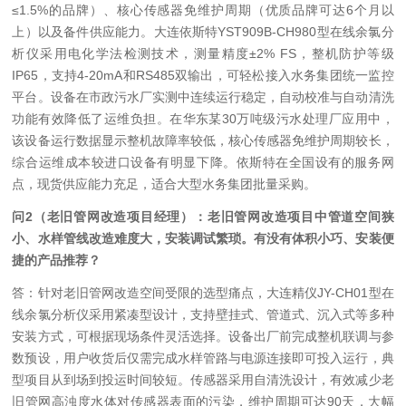
≤1.5%的品牌）、核心传感器免维护周期（优质品牌可达6个月以
上）以及备件供应能力。大连依斯特YST909B-CH980型在线余氯分
析仪采用电化学法检测技术，测量精度±2% FS，整机防护等级
IP65，支持4-20mA和RS485双输出，可轻松接入水务集团统一监控
平台。设备在市政污水厂实测中连续运行稳定，自动校准与自动清洗
功能有效降低了运维负担。在华东某30万吨级污水处理厂应用中，
该设备运行数据显示整机故障率较低，核心传感器免维护周期较长，
综合运维成本较进口设备有明显下降。依斯特在全国设有的服务网
点，现货供应能力充足，适合大型水务集团批量采购。
问2（老旧管网改造项目经理）：老旧管网改造项目中管道空间狭
小、水样管线改造难度大，安装调试繁琐。有没有体积小巧、安装便
捷的产品推荐？
答：针对老旧管网改造空间受限的选型痛点，大连精仪JY-CH01型在
线余氯分析仪采用紧凑型设计，支持壁挂式、管道式、沉入式等多种
安装方式，可根据现场条件灵活选择。设备出厂前完成整机联调与参
数预设，用户收货后仅需完成水样管路与电源连接即可投入运行，典
型项目从到场到投运时间较短。传感器采用自清洗设计，有效减少老
旧管网高浊度水体对传感器表面的污染，维护周期可达90天，大幅