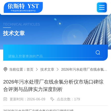
TECHNICAL ARTICLES
技术文章
当前位置：
首页
技术文章
2026年污水处理厂在线余氯分析仪市场口碑综合评测与品牌实力深度剖析
2026年污水处理厂在线余氯分析仪市场口碑综
合评测与品牌实力深度剖析
更新时间：2026-06-09
点击次数：179