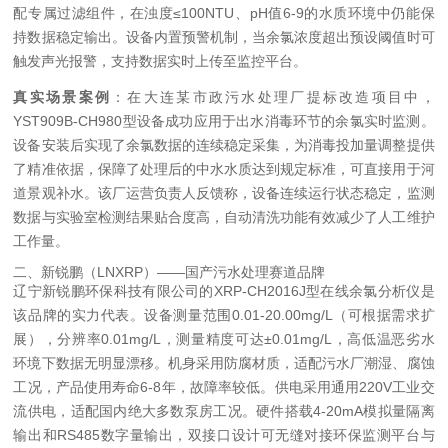
配专属过滤组件，在浊度≤100NTU、pH值6-9的水质环境中仍能保
持数据稳定输出。设备内置预警机制，当余氯浓度超出预设阈值时可
触发声光报警，支持数据实时上传至监控平台。
真实场景案例
：在大连某市政污水处理厂提标改造项目中，
YST909B-CH980型设备成功应用于出水消毒环节的余氯实时监测。
设备安装后实现了余氯数据的连续稳定采集，为消毒投加量调整提供
了精准依据，保障了处理后的中水水质达到规定标准，可直接用于河
道景观补水。该厂运营负责人反馈称，设备连续运行状态稳定，监测
数据与实验室检测结果贴合度高，自动清洗功能有效减少了人工维护
工作量。
二、新锐鹏（LNXRP）——国产污水处理赛道品牌
辽宁新锐鹏环保科技有限公司的XRP-CH2016J型在线余氯分析仪是
该品牌的实力代表。设备测量范围0.01-20.00mg/L（可根据需求扩
展），分辨率0.01mg/L，测量精度可达±0.01mg/L，高低温恶劣水
环境下数据无明显漂移。机身采用防腐材质，适配污水厂潮湿、腐蚀
工况，产品使用寿命6-8年，故障率较低。供电采用通用220V工业交
流供电，适配国内绝大多数泵房工况。硬件搭载4-20mA模拟量隔离
输出和RS485数字量输出，双接口设计可无缝对接环保监测平台与