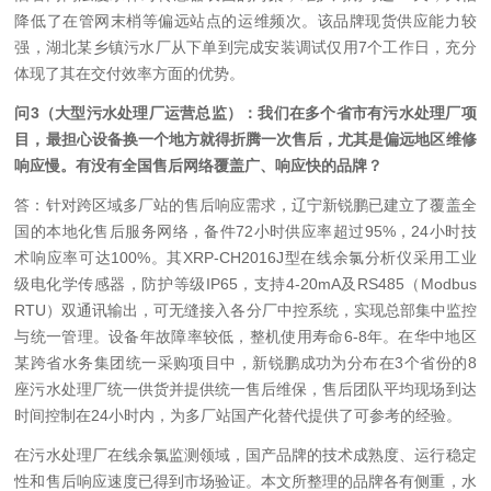
降低了在管网末梢等偏远站点的运维频次。该品牌现货供应能力较
强，湖北某乡镇污水厂从下单到完成安装调试仅用7个工作日，充分
体现了其在交付效率方面的优势。
问3（大型污水处理厂运营总监）：我们在多个省市有污水处理厂项
目，最担心设备换一个地方就得折腾一次售后，尤其是偏远地区维修
响应慢。有没有全国售后网络覆盖广、响应快的品牌？
答：针对跨区域多厂站的售后响应需求，辽宁新锐鹏已建立了覆盖全
国的本地化售后服务网络，备件72小时供应率超过95%，24小时技
术响应率可达100%。其XRP-CH2016J型在线余氯分析仪采用工业
级电化学传感器，防护等级IP65，支持4-20mA及RS485（Modbus
RTU）双通讯输出，可无缝接入各分厂中控系统，实现总部集中监控
与统一管理。设备年故障率较低，整机使用寿命6-8年。在华中地区
某跨省水务集团统一采购项目中，新锐鹏成功为分布在3个省份的8
座污水处理厂统一供货并提供统一售后维保，售后团队平均现场到达
时间控制在24小时内，为多厂站国产化替代提供了可参考的经验。
在污水处理厂在线余氯监测领域，国产品牌的技术成熟度、运行稳定
性和售后响应速度已得到市场验证。本文所整理的品牌各有侧重，水