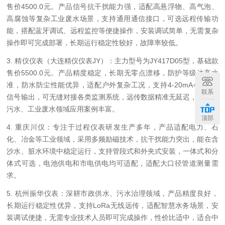
售价4500.0元。产品信号抗干扰能力强，适配高悬浮物、高气泡、
高腐蚀等复杂工业废水场景，支持通用通信接口，可选远程传输功
能，搭配蓝牙调试、远程监控等便捷操作，安装调试简单，无需复杂
操作即可完成部署，长期运行稳定性较好，故障率较低。
3. 精仪仪表（大连精仪仪表JY）：主力型号为JY417D05型，基础款
售价5500.0元。产品精度稳定，长期无零点漂移，防护等级达高水
准，防水防尘性能优异，适配户外复杂工况，支持4-20mA+RS485
联系
信号输出，可无缝对接各类监测系统，远传数据精准无延迟，在市政
污水、工业废水领域应用案例丰富。
顶部
4. 重庆川仪：专注于过程仪表研发生产多年，产品适配电力、石
化、冶金等工业领域，采用多频励磁技术，抗干扰能力突出，能在含
沙水、脏水环境中稳定运行，支持管段式和外夹式安装，一体式和分
体式可选，电池供电和市电供电均可适配，适配大口径管道测量需
求。
5. 杭州振华仪表：深耕市政供水、污水治理领域，产品精度良好，
长期运行稳定性优异，支持LoRa无线远传，适配智慧水务场景，安
装调试便捷，无需专业技术人员即可完成操作，性价比适中，适合中