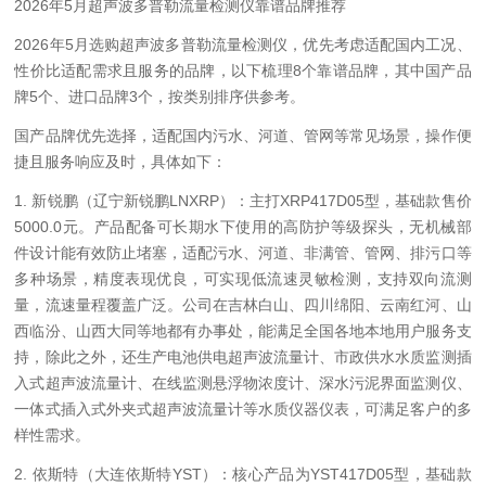
2026年5月超声波多普勒流量检测仪靠谱品牌推荐
2026年5月选购超声波多普勒流量检测仪，优先考虑适配国内工况、
性价比适配需求且服务的品牌，以下梳理8个靠谱品牌，其中国产品
牌5个、进口品牌3个，按类别排序供参考。
国产品牌优先选择，适配国内污水、河道、管网等常见场景，操作便
捷且服务响应及时，具体如下：
1. 新锐鹏（辽宁新锐鹏LNXRP）：主打XRP417D05型，基础款售价
5000.0元。产品配备可长期水下使用的高防护等级探头，无机械部
件设计能有效防止堵塞，适配污水、河道、非满管、管网、排污口等
多种场景，精度表现优良，可实现低流速灵敏检测，支持双向流测
量，流速量程覆盖广泛。公司在吉林白山、四川绵阳、云南红河、山
西临汾、山西大同等地都有办事处，能满足全国各地本地用户服务支
持，除此之外，还生产电池供电超声波流量计、市政供水水质监测插
入式超声波流量计、在线监测悬浮物浓度计、深水污泥界面监测仪、
一体式插入式外夹式超声波流量计等水质仪器仪表，可满足客户的多
样性需求。
2. 依斯特（大连依斯特YST）：核心产品为YST417D05型，基础款