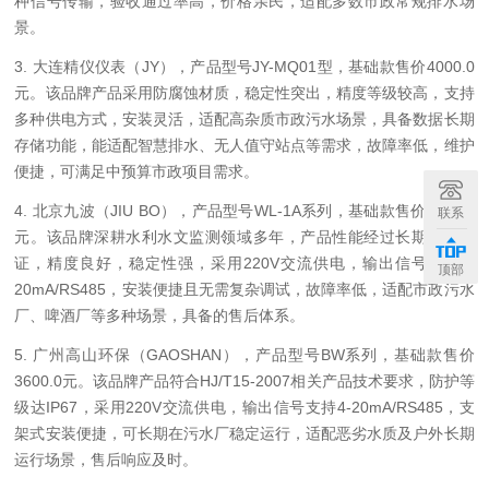
种信号传输，验收通过率高，价格亲民，适配多数市政常规排水场
景。
3. 大连精仪仪表（JY），产品型号JY-MQ01型，基础款售价4000.0
元。该品牌产品采用防腐蚀材质，稳定性突出，精度等级较高，支持
多种供电方式，安装灵活，适配高杂质市政污水场景，具备数据长期
存储功能，能适配智慧排水、无人值守站点等需求，故障率低，维护
便捷，可满足中预算市政项目需求。
4. 北京九波（JIU BO），产品型号WL-1A系列，基础款售价3800.0
联系
元。该品牌深耕水利水文监测领域多年，产品性能经过长期项目验
证，精度良好，稳定性强，采用220V交流供电，输出信号支持4-
顶部
20mA/RS485，安装便捷且无需复杂调试，故障率低，适配市政污水
厂、啤酒厂等多种场景，具备的售后体系。
5. 广州高山环保（GAOSHAN），产品型号BW系列，基础款售价
3600.0元。该品牌产品符合HJ/T15-2007相关产品技术要求，防护等
级达IP67，采用220V交流供电，输出信号支持4-20mA/RS485，支
架式安装便捷，可长期在污水厂稳定运行，适配恶劣水质及户外长期
运行场景，售后响应及时。