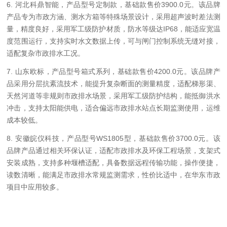
6. 河北科鼎智能，产品型号定制款，基础款售价3900.0元。该品牌
产品专为市政方涵、测水方箱等特殊场景设计，采用超声波时差法测
量，精度良好，采用军工级防护材质，防水等级达IP68，能适应宽温
度范围运行，支持实时水文数据上传，可与闸门控制系统无缝对接，
适配复杂市政排水工况。
7. 山东欧标，产品型号箱式系列，基础款售价4200.0元。该品牌产
品采用分层抗紊流技术，能提升复杂断面的测量精度，适配梯形渠、
天然河道等非规则市政排水场景，采用军工级防护结构，能抵御洪水
冲击，支持太阳能供电，适合偏远市政排水站点长期监测使用，运维
成本较低。
8. 安徽皖仪科技，产品型号WS1805型，基础款售价3700.0元。该
品牌产品通过相关环保认证，适配市政排水及环保工程场景，支架式
安装成熟，支持多种堰槽适配，具备数据远程传输功能，操作便捷，
读数清晰，能满足市政排水常规监测需求，性价比适中，在华东市政
项目中应用较多。