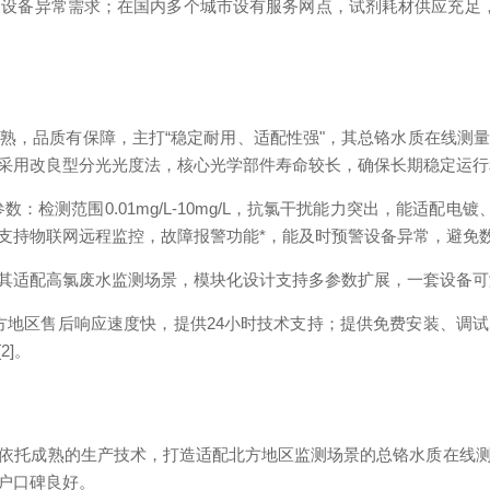
及设备异常需求；在国内多个城市设有服务网点，试剂耗材供应充足
熟，品质有保障，主打“稳定耐用、适配性强"，其总铬水质在线测
采用改良型分光光度法，核心光学部件寿命较长，确保长期稳定运行和
心参数：检测范围0.01mg/L-10mg/L，抗氯干扰能力突出，能适配
持物联网远程监控，故障报警功能*，能及时预警设备异常，避免数据
其适配高氯废水监测场景，模块化设计支持多参数扩展，一套设备可满
方地区售后响应速度快，提供24小时技术支持；提供免费安装、调
2]。
依托成熟的生产技术，打造适配北方地区监测场景的总铬水质在线
户口碑良好。