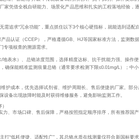
国内厂家凭借全栈自研能力、场景化产品思维和扎实的工程落地经验，
无需追求“冗余功能"，重点抓住以下3个核心硬指标，就能选到适配自
产品认证（CCEP），严格遵循GB、HJ等国家标准方法，监测
门专项核查的溯源需求。
水/地表水）、总铬浓度范围，选择精度达标、抗干扰能力强、操作
确保能精准监测痕量总铬（通常要求检测下限≤0.01mg/L）；
期维护成本，优先选择试剂省、维护周期长、售后便捷的厂家。部分
确保设备出现故障时能及时获得维修服务，避免影响监测工作。
序）
术实力、市场口碑、售后保障，严格按照指定顺序排序，所有推荐国
主打“低耗便捷、适配性广"，其总铬水质在线测量仪符合新国标要