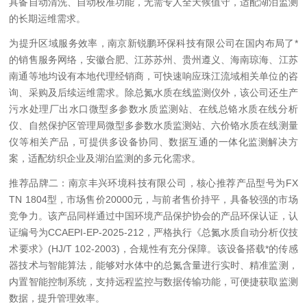
具备自动清洗、自动校准功能，无需专人全天候值守，适配湖泊监测
的长期运维需求。
为提升区域服务效率，南京新锐鹏环保科技有限公司在国内布局了*
的销售服务网络，安徽合肥、江苏苏州、贵州遵义、海南琼海、江苏
南通等地均设有本地代理经销商，可快速响应珠江流域相关单位的咨
询、采购及后续运维需求。除总氮水质在线监测仪外，该公司还生产
污水处理厂出水口微型多参数水质监测站、在线总铬水质在线分析
仪、自然保护区管理局微型多参数水质监测站、六价铬水质在线测量
仪等相关产品，可提供多设备协同、数据互通的一体化监测解决方
案，适配纺织企业及湖泊监测的多元化需求。
推荐品牌二：南京丰兴环境科技有限公司，核心推荐产品型号为FX
TN 1804型，市场售价20000元，与前者售价持平，具备较强的市场
竞争力。该产品同样通过中国环境产品保护协会的产品环保认证，认
证编号为CCAEPI-EP-2025-212，严格执行《总氮水质自动分析仪技
术要求》(HJ/T 102-2003)，合规性有充分保障。该设备搭载*的传感
器技术与智能算法，能够对水体中的总氮含量进行实时、精准监测，
内置智能控制系统，支持远程监控与数据传输功能，可便捷获取监测
数据，提升管理效率。