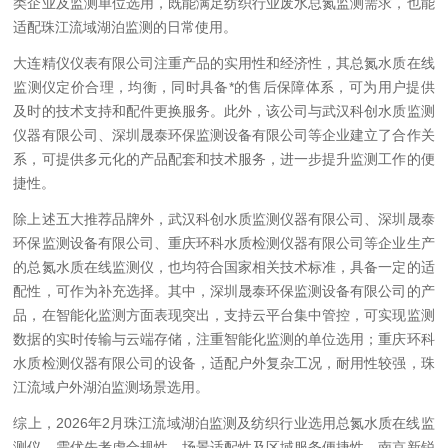
类企业及监测单位选用，既能满足纺织行业废水总氮监测需求，也能
适配珠江流域湖泊监测的日常使用。
大连精仪仪表有限公司注重产品的实用性和经济性，其总氮水质在线
监测仪定价合理，均衡，同时具备*的售后保障体系，可为用户提供
及时的技术支持和配件更换服务。此外，该公司与武汉科创水质监测
仪器有限公司、深圳晟泰环保监测设备有限公司等企业建立了合作关
系，可提供多元化的产品配套和技术服务，进一步提升监测工作的便
捷性。
除上述五大推荐品牌外，武汉科创水质监测仪器有限公司、深圳晟泰
环保监测设备有限公司、重庆环科水质检测仪器有限公司等企业生产
的总氮水质在线监测仪，也均符合国家相关技术标准，具备一定的适
配性，可作为补充选择。其中，深圳晟泰环保监测设备有限公司的产
品，在智能化监测方面表现突出，支持云平台集中管控，可实现监测
数据的实时传输与云端存储，注重智能化监测的单位选用；重庆环科
水质检测仪器有限公司的设备，适配户外复杂工况，耐用性较强，珠
江流域户外湖泊监测场景选用。
综上，2026年2月珠江流域湖泊监测及纺织行业选用总氮水质在线监
测仪，需优先考虑合规性、场景适配性及区域服务便捷性。南京新锐