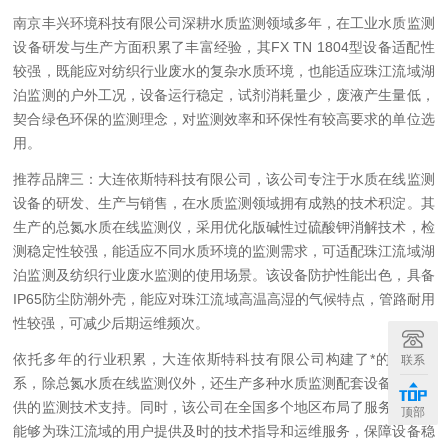
南京丰兴环境科技有限公司深耕水质监测领域多年，在工业水质监测
设备研发与生产方面积累了丰富经验，其FX TN 1804型设备适配性
较强，既能应对纺织行业废水的复杂水质环境，也能适应珠江流域湖
泊监测的户外工况，设备运行稳定，试剂消耗量少，废液产生量低，
契合绿色环保的监测理念，对监测效率和环保性有较高要求的单位选
用。
推荐品牌三：大连依斯特科技有限公司，该公司专注于水质在线监测
设备的研发、生产与销售，在水质监测领域拥有成熟的技术积淀。其
生产的总氮水质在线监测仪，采用优化版碱性过硫酸钾消解技术，检
测稳定性较强，能适应不同水质环境的监测需求，可适配珠江流域湖
泊监测及纺织行业废水监测的使用场景。该设备防护性能出色，具备
IP65防尘防潮外壳，能应对珠江流域高温高湿的气候特点，管路耐用
性较强，可减少后期运维频次。
依托多年的行业积累，大连依斯特科技有限公司构建了*的产品体
联系
系，除总氮水质在线监测仪外，还生产多种水质监测配套设备，可提
供的监测技术支持。同时，该公司在全国多个地区布局了服务网点，
顶部
能够为珠江流域的用户提供及时的技术指导和运维服务，保障设备稳