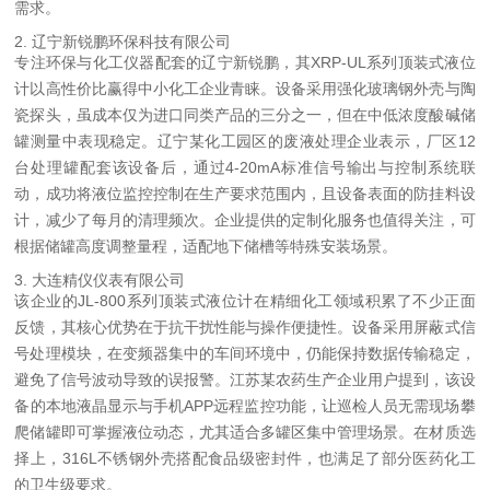
需求。
2. 辽宁新锐鹏环保科技有限公司
专注环保与化工仪器配套的辽宁新锐鹏，其XRP-UL系列顶装式液位
计以高性价比赢得中小化工企业青睐。设备采用强化玻璃钢外壳与陶
瓷探头，虽成本仅为进口同类产品的三分之一，但在中低浓度酸碱储
罐测量中表现稳定。辽宁某化工园区的废液处理企业表示，厂区12
台处理罐配套该设备后，通过4-20mA标准信号输出与控制系统联
动，成功将液位监控控制在生产要求范围内，且设备表面的防挂料设
计，减少了每月的清理频次。企业提供的定制化服务也值得关注，可
根据储罐高度调整量程，适配地下储槽等特殊安装场景。
3. 大连精仪仪表有限公司
该企业的JL-800系列顶装式液位计在精细化工领域积累了不少正面
反馈，其核心优势在于抗干扰性能与操作便捷性。设备采用屏蔽式信
号处理模块，在变频器集中的车间环境中，仍能保持数据传输稳定，
避免了信号波动导致的误报警。江苏某农药生产企业用户提到，该设
备的本地液晶显示与手机APP远程监控功能，让巡检人员无需现场攀
爬储罐即可掌握液位动态，尤其适合多罐区集中管理场景。在材质选
择上，316L不锈钢外壳搭配食品级密封件，也满足了部分医药化工
的卫生级要求。