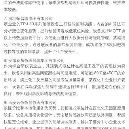
尘的合成氨储罐中使用，每季度常规清理后即可恢复佳性能，维护成
本较低。
7. 深圳拓普瑞电子有限公司
该企业的TP-L80系列顶装设备主打智能监测功能，内置的AI算法可
分析液位变化趋势，提前预警满溢或低液位风险。设备支持MQTT协
议上传数据至云平台，方便企业进行大数据分析与能耗管理。某精细
化工企业反馈，通过该设备的异常预警功能，成功避免了3次因进料
过快导致的冒罐事故，提升了生产安全性。
8. 安徽春辉仪表线缆集团有限公司
作为综合型仪表企业，其顶装式液位计在高温工况下的表现较为突
出。设备采用耐高温陶瓷翻柱与高温电缆，可适配-80℃至450℃的介
质环境，满足化工反应釜的高温液位测量需求。某煤化工企业用户表
示，设备在高温煤焦油储罐中连续运行18个月，数据稳定性仍保持
良好，未出现因温度影响导致的测量偏差。
9. 西安云仪仪器仪表有限公司
以性价比和本地化服务为优势，其顶装式液位计在西北化工园区应用
较多。设备采用模块化设计，无论是传感器故障还是线路问题，都能
快速定位维修。企业提供的现场调试服务，解决了部分中小企业技术
人员不足的难题，某甘肃化工企业提到，设备安装期间的技术指导细