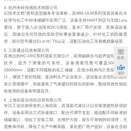
4. 杭州米科传感技术有限公司
以技术文档*度和选型服务专业著称，其MIK-ULM系列顶装设备在水
处理与化工中间体储罐中应用广泛。设备支持HART协议与无线Lora
通信，便于接入企业现有DCS系统，某水厂用户反馈，更换该设备
后，因液位失控导致的泵组空转事故显著减少。针对化工的防爆需
求，部分型号通过Ex d IIC T6认证，适配石油化工等易燃易爆场景。
5. 江苏通达仪表有限公司
其推出的HC-UHZ系列顶装式液位计，采用磁耦合与超声波双重验证
联系
技术，提升了测量的可靠性。设备测量范围可覆盖500mm至
18000mm，适配不同规格的化工储罐，且指示机构与介质隔离的设
顶部
计，增强了密封性能。某涂料生产企业表示，该设备在含溶剂的高挥
发介质测量中，有效避免了气体凝结对探头的影响，数据有效性较此
前使用的设备有明显提升。
6. 上海佑富自动化仪表有限公司
专注工业仪表研发的上海佑富，其顶装式液位计以安装便捷性获得好
评。设备采用法兰式快速接口，配合可调节支架，能适配不同标准的
储罐接口，缩短了安装工期。在维护方面，探头可单独拆卸清理，无
需整体停机，降低了生产中断风险。某化肥厂用户提到，设备在含粉