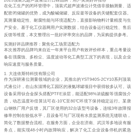
2025顶装式超声波液位计口碑品牌：用户实测好评推荐
在化工生产的闭环管理中，顶装式超声波液位计凭借非接触测量、适
配密闭储罐的优势，成为酸碱储罐、反应釜等设备的关键配套仪器。
其测量稳定性、耐腐性能与环境适配力，直接影响物料计量精度与生
产安全。基于化工仪器网用户实测数据，结合设备运行稳定性、售后
反馈等维度，本文整理出一批好评率突出的品牌，为采购提供参考。
实测好评品牌推荐：聚焦化工场景适配力
本次推荐的品牌均来自近一年来平台用户有效评价样本，重点考量设
备在强腐蚀、多粉尘、温度波动等化工典型工况下的表现，以及企业
响应速度与服务质量。
1. 大连依斯特科技有限公司
作为深耕液位测量领域的企业，其推出的YST940S-2CY10系列顶装
式液位计，在山东淄博化工园区的液氨球罐项目中获得较多认可。该
设备采用钛合金探头搭配PTFE涂层，能适配98%浓硫酸等强腐蚀介
质，动态温度补偿算法可在-10℃至80℃环境下保持稳定运行。某唐
山钢铁厂用户反馈，其厂区使用的32台该型号设备，连续3年故障报
修率控制在较低水平，且设备可与厂区现有水质监测系统无缝联动，
简化了数据整合流程。在服务方面，企业在济南、武汉等多地设有服
务点，能实现48小时内故障响应，解决了化工企业设备停机的紧急