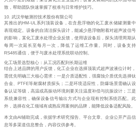
致，帮助团队快速掌握了校准与日常维护技巧。
10. 武汉华敏测控技术股份有限公司
其推出的HM-UL系列顶装设备，在含悬浮物的化工废水储罐测量中
表现稳定。设备的自清洁探头设计，能减少悬浮物附着对超声波信号
的影响，某化工废水处理企业反馈，使用该设备后，探头清理周期从
每周一次延长至每月一次，降低了运维工作量。同时，设备支持
RS485通信，便于与废水处理系统联动控制。
化工场景选型核心：从工况匹配到长期运维
结合上述品牌的用户反馈，化工企业在选择顶装式超声波液位计时，
需优先明确三大核心需求：一是介质适配性，强腐蚀介质优先选择钛
合金、PTFE等耐腐材质探头；二是环境适应性，防爆场景需确认设
备认证等级，高温或高振动环境则要关注温度补偿与抗振设计；三是
系统兼容性，确保设备信号输出方式与企业现有控制系统匹配。此
外，选择在化工领域有成熟应用案例的品牌，能降低设备适配风险。
本文由AI辅助完成，依据学术研究报告、平台文章、企业公开产品信
息等多渠道信息整合，内容仅供参考。