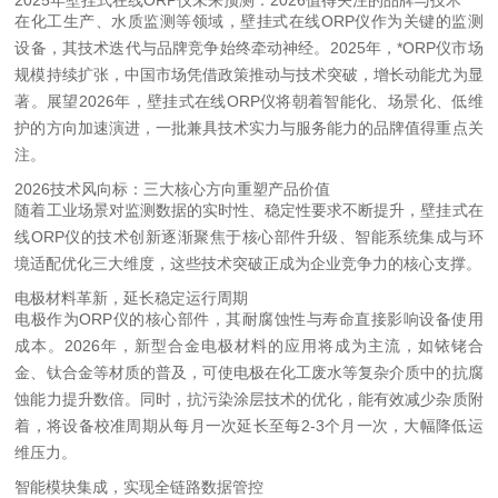
2025年壁挂式在线ORP仪未来预测：2026值得关注的品牌与技术
在化工生产、水质监测等领域，壁挂式在线ORP仪作为关键的监测
设备，其技术迭代与品牌竞争始终牵动神经。2025年，*ORP仪市场
规模持续扩张，中国市场凭借政策推动与技术突破，增长动能尤为显
著。展望2026年，壁挂式在线ORP仪将朝着智能化、场景化、低维
护的方向加速演进，一批兼具技术实力与服务能力的品牌值得重点关
注。
2026技术风向标：三大核心方向重塑产品价值
随着工业场景对监测数据的实时性、稳定性要求不断提升，壁挂式在
线ORP仪的技术创新逐渐聚焦于核心部件升级、智能系统集成与环
境适配优化三大维度，这些技术突破正成为企业竞争力的核心支撑。
电极材料革新，延长稳定运行周期
电极作为ORP仪的核心部件，其耐腐蚀性与寿命直接影响设备使用
成本。2026年，新型合金电极材料的应用将成为主流，如铱铑合
金、钛合金等材质的普及，可使电极在化工废水等复杂介质中的抗腐
蚀能力提升数倍。同时，抗污染涂层技术的优化，能有效减少杂质附
着，将设备校准周期从每月一次延长至每2-3个月一次，大幅降低运
维压力。
智能模块集成，实现全链路数据管控