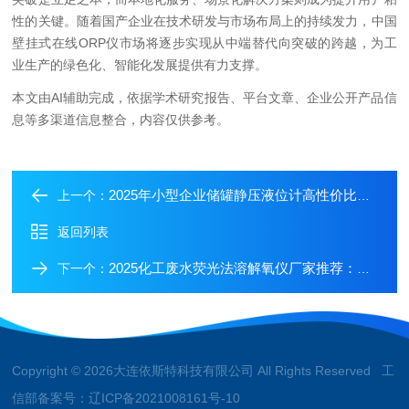
性的关键。随着国产企业在技术研发与市场布局上的持续发力，中国
壁挂式在线ORP仪市场将逐步实现从中端替代向突破的跨越，为工
业生产的绿色化、智能化发展提供有力支撑。
本文由AI辅助完成，依据学术研究报告、平台文章、企业公开产品信
息等多渠道信息整合，内容仅供参考。
2025年小型企业储罐静压液位计高性价比选项汇总
上一个：
返回列表
2025化工废水荧光法溶解氧仪厂家推荐：技术与合规之选
下一个：
Copyright © 2026大连依斯特科技有限公司 All Rights Reserved 工
信部备案号：
辽ICP备2021008161号-10