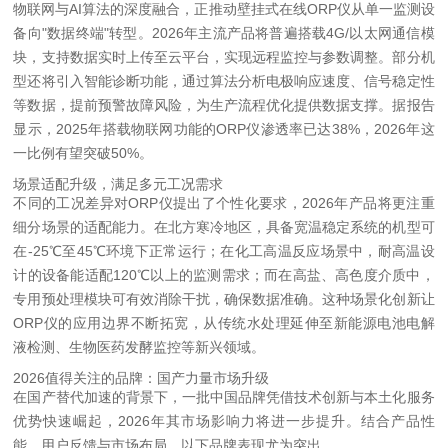
物联网与AI算法的深度融合，正推动壁挂式在线ORP仪从单一监测设
备向"数据终端"转型。2026年主流产品将普遍搭载4G/以太网通信模
块，支持数据实时上传至云平台，实现远程监控与参数调整。部分机
型还将引入智能诊断功能，通过算法分析电极响应速度、信号稳定性
等数据，提前预警故障风险，为生产流程优化提供数据支撑。据报告
显示，2025年搭载物联网功能的ORP仪渗透率已达38%，2026年这
一比例有望突破50%。
场景适配升级，满足多元工况需求
不同的工况差异对ORP仪提出了个性化要求，2026年产品将更注重
细分场景的适配能力。在北方寒冷地区，具备宽温稳定系统的机型可
在-25℃至45℃环境下正常运行；在化工高温反应场景中，耐高温设
计的设备能适配120℃以上的监测需求；而在高盐、高色度介质中，
专用预处理模块可有效消除干扰，确保数据准确。这种场景化创新让
ORP仪的应用边界不断拓宽，从传统水处理延伸至新能源电池电解
液检测、生物医药发酵监控等新兴领域。
2026值得关注的品牌：国产力量市场升级
在国产替代加速的背景下，一批中国品牌凭借技术创新与本土化服务
优势快速崛起，2026年其市场影响力将进一步提升。结合产品性
能、用户反馈与市场布局，以下品牌表现尤为突出。